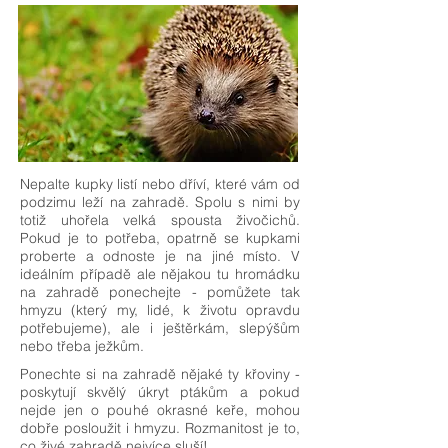
Nepalte kupky listí nebo dříví, které vám od
podzimu leží na zahradě. Spolu s nimi by
totiž uhořela velká spousta živočichů.
Pokud je to potřeba, opatrně se kupkami
proberte a odnoste je na jiné místo. V
ideálním případě ale nějakou tu hromádku
na zahradě ponechejte - pomůžete tak
hmyzu (který my, lidé, k životu opravdu
potřebujeme), ale i ještěrkám, slepýšům
nebo třeba ježkům.
Ponechte si na zahradě nějaké ty křoviny -
poskytují skvělý úkryt ptákům a pokud
nejde jen o pouhé okrasné keře, mohou
dobře posloužit i hmyzu. Rozmanitost je to,
co živé zahradě nejvíce sluší!