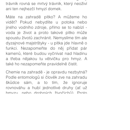
trávník rovná se mrtvý trávník, který neoživí
ani ten nejhezčí hmyzí domek.
Máte na zahradě pítko? A můžeme ho
vidět? Pokud nebydlíte u potoka nebo
jiného vodního zdroje, přímo se to nabízí -
voda je život a proto takové pítko může
spoustu životů zachránit. Nemyslíme tím ale
dyzajnové majstrštyky - u pítka jde hlavně o
funkci. Nezapomeňte do něj přidat pár
kamenů, které budou vyčnívat nad hladinu
a třeba nějakou tu větvičku pro hmyz. A
také ho nezapomeňte pravidelně čistit.
Chemie na zahradě - je opravdu nezbytná?
Podle entomologů si člověk zve na zahradu
škůdce sám, a to tím, že ignoruje
rovnováhu a hubí jednotlivé druhy (ať už
hmyzu, nebo drobných živočichů). Proto
pokud jednou vyhlásíte chemickou válku,
musíte počítat s tím, že ji povedete do
konce života.
Pro inspiraci přidáváme i
s
rozhovor
Petrem Šípkem z
Česká společnost
entomologická (Czech Entomological