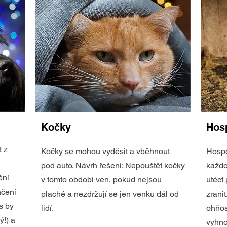
Kočky
Hos
t z
Kočky se mohou vyděsit a vběhnout
Hospo
pod auto. Návrh řešení: Nepouštět kočky
každo
ění
v tomto období ven, pokud nejsou
utéct
nčení
plaché a nezdržují se jen venku dál od
zrani
s by
lidí.
ohňos
ý!) a
vyhno