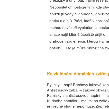
překážky a uhynout. Návrh řešení:
Nepouštět ohňostroje tam, kde ptá
hnízdí (u vody a v přírodě, v blízkos
parků a alejí). Ptáci, kteří v noci spí
mohou navíc při vyplašení a násl
snaze najít klidné útočiště přijít o
drahocennou energii, kterou v zimě
potřebují. I to je může ohrozit na ži
Ke zklidnění domácích zvířat 
Bylinky – např. Bachovy krizové kap
Antistresový zábal – tlakový obvaz
Pamlsky s antistresovou náplní – nap
Klidného páníčka – majitel na zvíře č
ani jedné straně nepomůže. Zapněte 