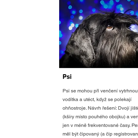
Psi
Psi se mohou při venčení vytrhnou
vodítka a utéct, když se polekají
ohňostroje. Návrh řešení: Dvojí jišt
(kšíry místo pouhého obojku) a ve
jen v méně frekventované časy. Pe
měl být čipovaný (a čip registrovan