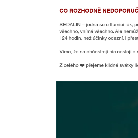
CO ROZHODNĚ NEDOPORUČ
SEDALIN – jedná se o tlumící lék, po
všechno, vnímá všechno. Ale nemůže 
i 24 hodin, než účinky odezní. I přes
Víme, že na ohňostroji nic nestojí 
Z celého ❤️ přejeme klidné svátky li