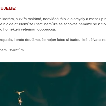
UJEME:
 kterém je zvíře malátné, neovládá tělo, ale smysly a mozek plně
nic dělat. Nemůže utéct, nemůže se schovat, nemůže se k člově
to ho někteří veterináři doporučují.
a nepadá, i proto doufáme, že nejen letos si budou lidé užívat 
dem i zvířatům.