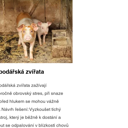
podářská zvířata
dářská zvířata zažívají
ročně obrovský stres, při snaze
 před hlukem se mohou vážně
t. Návrh řešení: Vyzkoušet tichý
troj, který je běžně k dostání a
ut se odpalování v blízkosti chovů