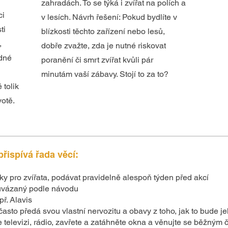
zahradách. To se týká i zvířat na polích a
ci
v lesích. Návrh řešení: Pokud bydlíte v
ti
blízkosti těchto zařízení nebo lesů,
,
dobře zvažte, zda je nutné riskovat
edné
poranění či smrt zvířat kvůli pár
minutám vaší zábavy. Stojí to za to?
 tolik
votě.
přispívá řada věcí:
ky pro zvířata, podávat pravidelně alespoň týden před akcí
 uvázaný podle návodu
ř. Alavis
asto předá svou vlastní nervozitu a obavy z toho, jak to bude jeh
televizi, rádio, zavřete a zatáhněte okna a věnujte se běžným